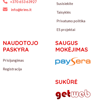
+370 653 63927
Susisiekite
info@krims.lt
Taisyklės
Privatumo politika
ES projektai
NAUDOTOJO
SAUGUS
PASKYRA
MOKĖJIMAS
Prisijungimas
Registracija
SUKŪRĖ