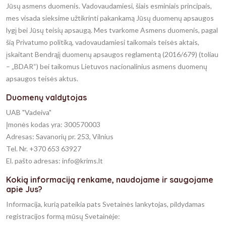
Jūsų asmens duomenis. Vadovaudamiesi, šiais esminiais principais,
mes visada sieksime užtikrinti pakankamą Jūsų duomenų apsaugos
lygį bei Jūsų teisių apsaugą. Mes tvarkome Asmens duomenis, pagal
šią Privatumo politiką, vadovaudamiesi taikomais teisės aktais,
įskaitant Bendrąjį duomenų apsaugos reglamentą (2016/679) (toliau
– „BDAR“) bei taikomus Lietuvos nacionalinius asmens duomenų
apsaugos teisės aktus.
Duomenų valdytojas
UAB "Vadeiva"
Įmonės kodas yra: 300570003
Adresas: Savanorių pr. 253, Vilnius
Tel. Nr. +370 653 63927
El. pašto adresas: info@krims.lt
Kokią informaciją renkame, naudojame ir saugojame
apie Jus?
Informacija, kurią pateikia pats Svetainės lankytojas, pildydamas
registracijos formą mūsų Svetainėje: