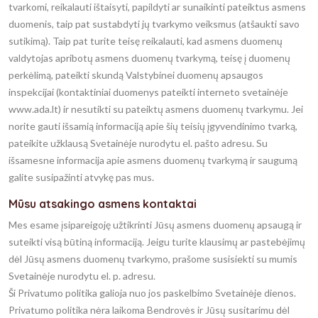
tvarkomi, reikalauti ištaisyti, papildyti ar sunaikinti pateiktus asmens
duomenis, taip pat sustabdyti jų tvarkymo veiksmus (atšaukti savo
sutikimą). Taip pat turite teisę reikalauti, kad asmens duomenų
valdytojas apribotų asmens duomenų tvarkymą, teisę į duomenų
perkėlimą, pateikti skundą Valstybinei duomenų apsaugos
inspekcijai (kontaktiniai duomenys pateikti interneto svetainėje
www.ada.lt) ir nesutikti su pateiktų asmens duomenų tvarkymu. Jei
norite gauti išsamią informaciją apie šių teisių įgyvendinimo tvarką,
pateikite užklausą Svetainėje nurodytu el. pašto adresu. Su
išsamesne informacija apie asmens duomenų tvarkymą ir saugumą
galite susipažinti atvykę pas mus.
Mūsu atsakingo asmens kontaktai
Mes esame įsipareigoję užtikrinti Jūsų asmens duomenų apsaugą ir
suteikti visą būtiną informaciją. Jeigu turite klausimų ar pastebėjimų
dėl Jūsų asmens duomenų tvarkymo, prašome susisiekti su mumis
Svetainėje nurodytu el. p. adresu.
Ši Privatumo politika galioja nuo jos paskelbimo Svetainėje dienos.
Privatumo politika nėra laikoma Bendrovės ir Jūsų susitarimu dėl