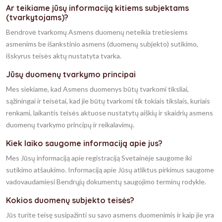
Ar teikiame jūsų informaciją kitiems subjektams
(tvarkytojams)?
Bendrovė tvarkomų Asmens duomenų neteikia tretiesiems
asmenims be išankstinio asmens (duomenų subjekto) sutikimo,
išskyrus teisės aktų nustatyta tvarka.
Jūsų duomenų tvarkymo principai
Mes siekiame, kad Asmens duomenys būtų tvarkomi tiksliai,
sąžiningai ir teisėtai, kad jie būtų tvarkomi tik tokiais tikslais, kuriais
renkami, laikantis teisės aktuose nustatytų aiškių ir skaidrių asmens
duomenų tvarkymo principų ir reikalavimų.
Kiek laiko saugome informaciją apie jus?
Mes Jūsų informaciją apie registraciją Svetainėje saugome iki
sutikimo atšaukimo. Informaciją apie Jūsų atliktus pirkimus saugome
vadovaudamiesi Bendrųjų dokumentų saugojimo terminų rodykle.
Kokios duomenų subjekto teisės?
Jūs turite teisę susipažinti su savo asmens duomenimis ir kaip jie yra